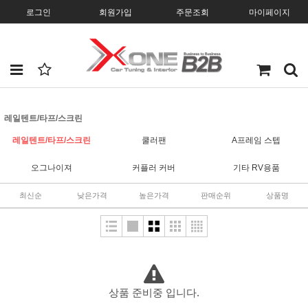
로그인
회원가입
주문조회
마이페이지
레일텐트/타프/스크린
레일텐트/타프/스크린
쿨러팬
A프레임 스텝
오그나이져
커플러 커버
기타 RV용품
최신순
낮은가격
높은가격
판매순위
상품명
상품 준비중 입니다.