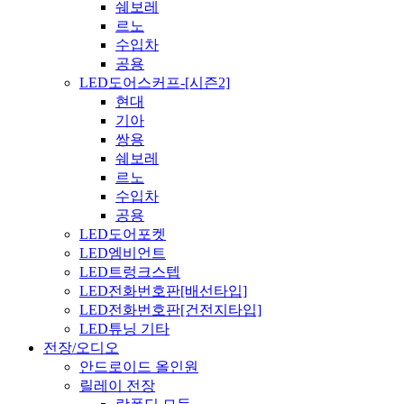
쉐보레
르노
수입차
공용
LED도어스커프-[시즌2]
현대
기아
쌍용
쉐보레
르노
수입차
공용
LED도어포켓
LED엠비언트
LED트렁크스텝
LED전화번호판[배선타입]
LED전화번호판[건전지타입]
LED튜닝 기타
전장/오디오
안드로이드 올인원
릴레이 전장