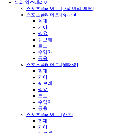
실외 익스테리어
스포츠플레이트-[프리미엄 메탈]
스포츠플레이트-[Special]
현대
기아
쌍용
쉐보레
르노
수입차
공용
스포츠플레이트-[레터링]
현대
기아
쉐보레
쌍용
르노
수입차
공용
스포츠플레이트-[카본]
현대
기아