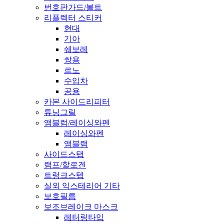
번호판가드/볼트
리플렉터 스티커
현대
기아
쉐보레
쌍용
르노
수입차
공용
카본 사이드리피터
튜닝그릴
앰블럼/레이싱와펜
레이싱와펜
앰블램
사이드스탭
램프/할로겐
트렁크스텝
실외 익스테리어 기타
보호필름
보조브레이크 마스크
레터링타입