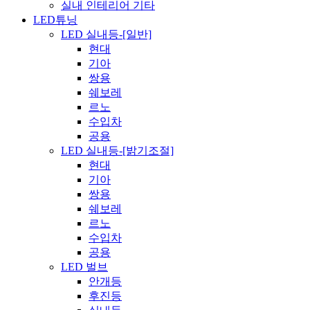
실내 인테리어 기타
LED튜닝
LED 실내등-[일반]
현대
기아
쌍용
쉐보레
르노
수입차
공용
LED 실내등-[밝기조절]
현대
기아
쌍용
쉐보레
르노
수입차
공용
LED 벌브
안개등
후진등