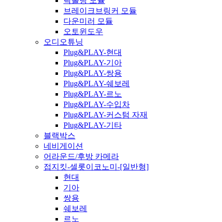
락폴딩 모듈
브레이크브링커 모듈
다운미러 모듈
오토윈도우
오디오튜닝
Plug&PLAY-현대
Plug&PLAY-기아
Plug&PLAY-쌍용
Plug&PLAY-쉐보레
Plug&PLAY-르노
Plug&PLAY-수입차
Plug&PLAY-커스텀 자재
Plug&PLAY-기타
블랙박스
네비게이션
어라운드/후방 카메라
접지킷-셀롯이코노미-[일반형]
현대
기아
쌍용
쉐보레
르노