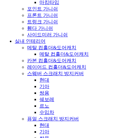
마킹타입
포인트 가니쉬
프론트 가니쉬
트렁크 가니쉬
휀다 가니쉬
사이드미러 가니쉬
실내 인테리어
메탈 컵홀더&도어캐치
메탈 컵홀더&도어캐치
카본 컵홀더&도어캐치
레이어드 컵홀더&도어캐치
스웨버 스크래치 방지커버
현대
기아
쌍용
쉐보레
르노
수입차
퓨얼 스크래치 방지커버
현대
기아