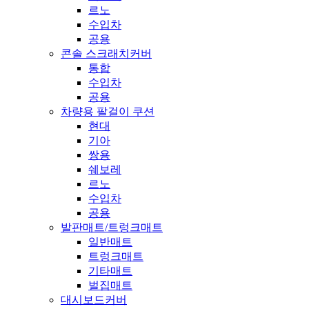
르노
수입차
공용
콘솔 스크래치커버
통합
수입차
공용
차량용 팔걸이 쿠션
현대
기아
쌍용
쉐보레
르노
수입차
공용
발판매트/트렁크매트
일반매트
트렁크매트
기타매트
벌집매트
대시보드커버