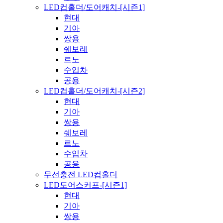
LED컵홀더/도어캐치-[시즌1]
현대
기아
쌍용
쉐보레
르노
수입차
공용
LED컵홀더/도어캐치-[시즌2]
현대
기아
쌍용
쉐보레
르노
수입차
공용
무선충전 LED컵홀더
LED도어스커프-[시즌1]
현대
기아
쌍용