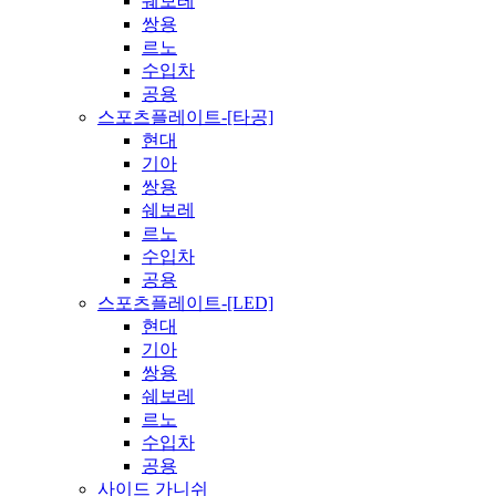
쉐보레
쌍용
르노
수입차
공용
스포츠플레이트-[타공]
현대
기아
쌍용
쉐보레
르노
수입차
공용
스포츠플레이트-[LED]
현대
기아
쌍용
쉐보레
르노
수입차
공용
사이드 가니쉬