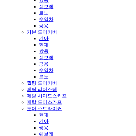
쌍용
쉐보레
르노
수입차
공용
카본 도어커버
기아
현대
쌍용
쉐보레
공용
수입차
르노
퀄팅 도어커버
메탈 리어스텝
메탈 사이드스커프
메탈 도어스카프
도어 스트라이커
현대
기아
쌍용
쉐보레