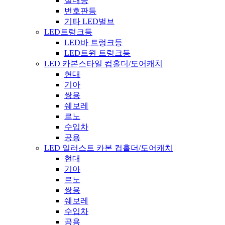
실내등
번호판등
기타 LED벌브
LED트렁크등
LED바 트렁크등
LED트윈 트렁크등
LED 카본스타일 컵홀더/도어캐치
현대
기아
쌍용
쉐보레
르노
수입차
공용
LED 일러스트 카본 컵홀더/도어캐치
현대
기아
르노
쌍용
쉐보레
수입차
공용