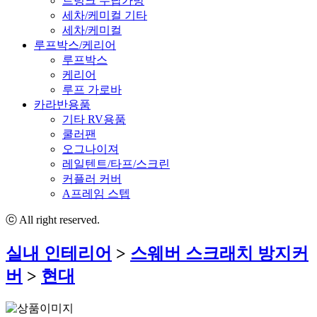
트렁크 수납가방
세차/케미컬 기타
세차/케미컬
루프박스/케리어
루프박스
케리어
루프 가로바
카라반용품
기타 RV용품
쿨러팬
오그나이져
레일텐트/타프/스크린
커플러 커버
A프레임 스텝
ⓒ All right reserved.
실내 인테리어
>
스웨버 스크래치 방지커
버
>
현대