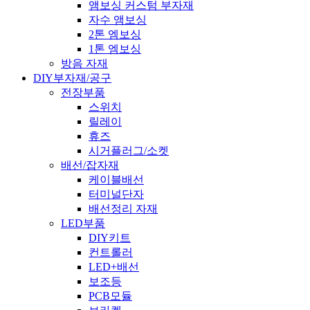
앰보싱 커스텀 부자재
자수 앰보싱
2톤 엠보싱
1톤 엠보싱
방음 자재
DIY부자재/공구
전장부품
스위치
릴레이
휴즈
시거플러그/소켓
배선/잡자재
케이블배선
터미널단자
배선정리 자재
LED부품
DIY키트
컨트롤러
LED+배선
보조등
PCB모듈