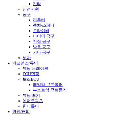
기타
안전지원
공구
리무버
렌치/스페너
드라이버
타이어 공구
전장 공구
방음 공구
기타 공구
세차
퍼포먼스/튜닝
튜닝 브레이크
ECU맵핑
보조ECU
레일압 콘트롤러
부스트압 콘트롤러
튜닝 배기
에어로파츠
헌터롤바
안전/편의