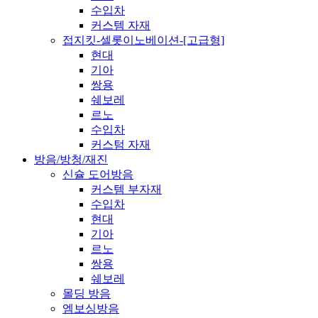
수입차
커스템 자재
접지킷-셀롯이노베이션-[고급형]
현대
기아
쌍용
쉐보레
르노
수입차
커스텀 자재
방음/방청/재진
신슐 도어방음
커스템 부자재
수입차
현대
기아
르노
쌍용
쉐보레
몰딩 방음
엠보싱방음