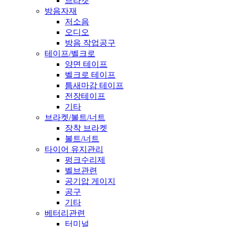
브라켓
방음자재
저소음
오디오
방음 작업공구
테이프/벨크로
양면 테이프
벨크로 테이프
틈새마감 테이프
전장테이프
기타
브라켓/볼트/너트
장착 브라켓
볼트/너트
타이어 유지관리
펑크수리제
벨브관련
공기압 게이지
공구
기타
베터리관련
터미널