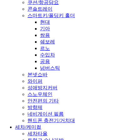
쿠션/항공담요
콘솔트레이
스마트키/폴딩키 홀더
현대
기아
쌍용
쉐보레
르노
수입차
공용
넘버스틱
본넷쇼바
와이퍼
성애방지커버
스노우체인
안전편의 기타
방향제
네비게이션 필름
핸드폰 충전기/거치대
세차/케미컬
세차타올