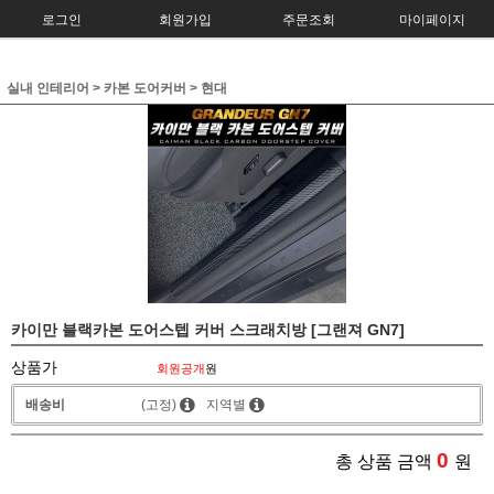
로그인
회원가입
주문조회
마이페이지
실내 인테리어
>
카본 도어커버
>
현대
카이만 블랙카본 도어스텝 커버 스크래치방 [그랜져 GN7]
상품가
회원공개
원
배송비
(고정)
지역별
0
총 상품 금액
원