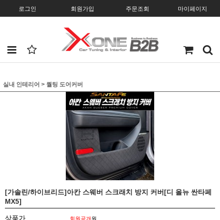
로그인
회원가입
주문조회
마이페이지
실내 인테리어
>
퀄팅 도어커버
[가솔린/하이브리드]아칸 스웨버 스크래치 방지 커버[디 올뉴 싼타페
MX5]
상품가
회원공개
원