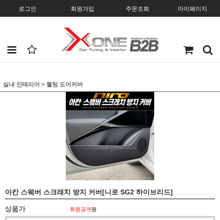
로그인
회원가입
주문조회
마이페이지
실내 인테리어
>
퀄팅 도어커버
아칸 스웨버 스크래치 방지 커버[니로 SG2 하이브리드]
상품가
회원공개
원