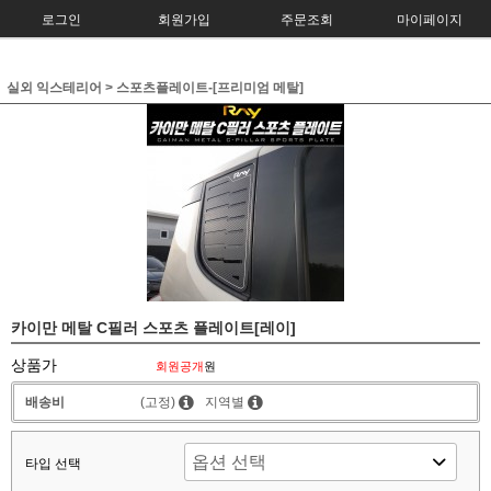
로그인
회원가입
주문조회
마이페이지
실외 익스테리어
>
스포츠플레이트-[프리미엄 메탈]
카이만 메탈 C필러 스포츠 플레이트[레이]
상품가
회원공개
원
배송비
(고정)
지역별
타입 선택