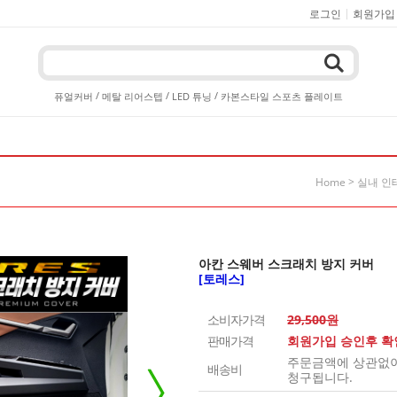
|
로그인
회원가입
/
/
/
퓨얼커버
메탈 리어스텝
LED 튜닝
카본스타일 스포츠 플레이트
>
Home
실내 인
아칸 스웨버 스크래치 방지 커버
[토레스]
소비자가격
29,500원
판매가격
회원가입 승인후 
주문금액에 상관없이 
배송비
청구됩니다.