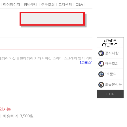
|
|
|
|
|
|
마이페이지
장바구니
주문조회
고객센터
Q&A
공지사항
>
> 아칸 스웨버 스크래치 방지 커버
테리어
실내 인테리어 기타
[토레스]
배송조회
1:1문의
오늘본상품
T O P
확인가능
배송비가 3,500원