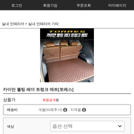
로그인
회원가입
주문조회
마이페이지
실내 인테리어
>
실내 인테리어 기타
카이만 퀄팅 레더 트렁크 매트[토레스]
상품가
회원공개
원
배송비
개별(비례추가)
지역별
색상