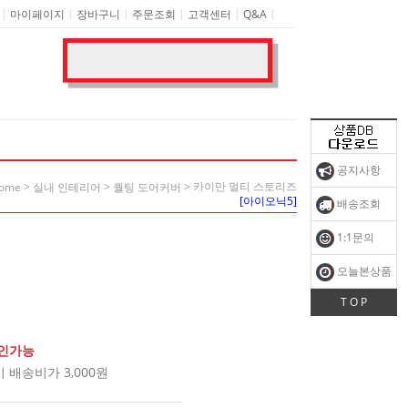
|
|
|
|
|
|
마이페이지
장바구니
주문조회
고객센터
Q&A
공지사항
>
>
> 카이만 멀티 스토리즈
ome
실내 인테리어
퀄팅 도어커버
[아이오닉5]
배송조회
1:1문의
오늘본상품
T O P
확인가능
배송비가 3,000원