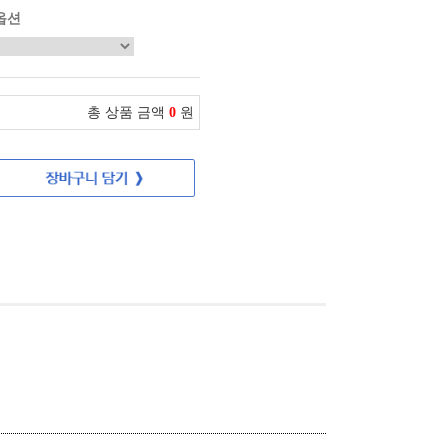
옵션
총 상품 금액
0
원