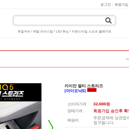
|
로그인
회원가입
/
/
/
퓨얼커버
메탈 리어스텝
LED 튜닝
카본스타일 스포츠 플레이트
H
카이만 멀티 스토리즈
[아이오닉5]
소비자가격
32,000원
판매가격
회원가입 승인후 
주문금액에 상관없이 
배송비
청구됩니다.