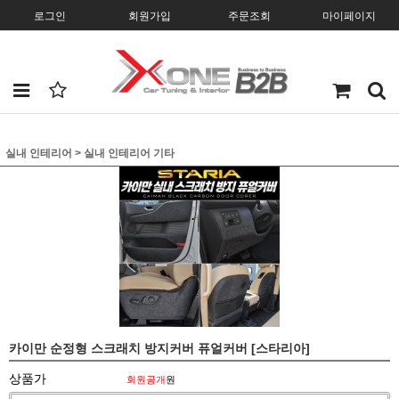
로그인
회원가입
주문조회
마이페이지
실내 인테리어
>
실내 인테리어 기타
카이만 순정형 스크래치 방지커버 퓨얼커버 [스타리아]
상품가
회원공개
원