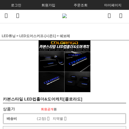
로그인
회원가입
주문조회
마이페이지
LED튜닝
>
LED도어스커프-[시즌1]
>
쉐보레
카본스타일 LED컵홀더&도어캐치[콜로라도]
상품가
회원공개
원
배송비
(고정)
지역별