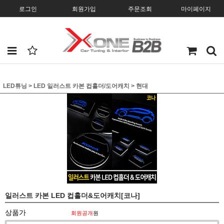
로그인
회원가입
주문조회
마이페이지
LED튜닝
>
LED 일러스트 카본 컵홀더/도어캐치
>
현대
일러스트 카본 LED 컵홀더&도어캐치[코나]
상품가
회원공개
원