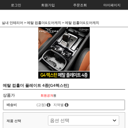
로그인
회원가입
주문조회
마이페이지
실내 인테리어
>
메탈 컵홀더&도어캐치
>
메탈 컵홀더&도어캐치
메탈 컵홀더 플레이트 4종[G4렉스턴]
상품가
회원공개
원
배송비
(고정)
지역별
제품 선택