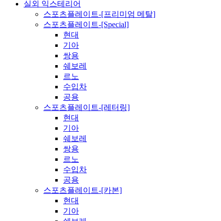
실외 익스테리어
스포츠플레이트-[프리미엄 메탈]
스포츠플레이트-[Special]
현대
기아
쌍용
쉐보레
르노
수입차
공용
스포츠플레이트-[레터링]
현대
기아
쉐보레
쌍용
르노
수입차
공용
스포츠플레이트-[카본]
현대
기아