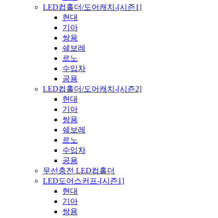
LED컵홀더/도어캐치-[시즌1]
현대
기아
쌍용
쉐보레
르노
수입차
공용
LED컵홀더/도어캐치-[시즌2]
현대
기아
쌍용
쉐보레
르노
수입차
공용
무선충전 LED컵홀더
LED도어스커프-[시즌1]
현대
기아
쌍용