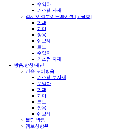
수입차
커스템 자재
접지킷-셀롯이노베이션-[고급형]
현대
기아
쌍용
쉐보레
르노
수입차
커스텀 자재
방음/방청/재진
신슐 도어방음
커스템 부자재
수입차
현대
기아
르노
쌍용
쉐보레
몰딩 방음
엠보싱방음