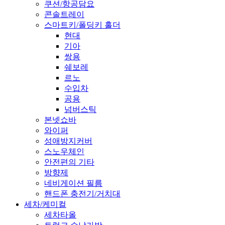
쿠션/항공담요
콘솔트레이
스마트키/폴딩키 홀더
현대
기아
쌍용
쉐보레
르노
수입차
공용
넘버스틱
본넷쇼바
와이퍼
성애방지커버
스노우체인
안전편의 기타
방향제
네비게이션 필름
핸드폰 충전기/거치대
세차/케미컬
세차타올