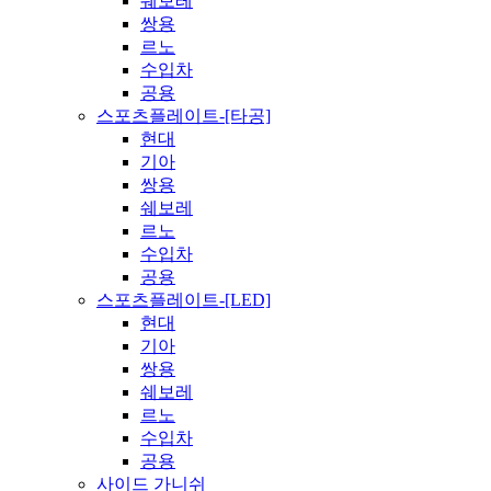
쉐보레
쌍용
르노
수입차
공용
스포츠플레이트-[타공]
현대
기아
쌍용
쉐보레
르노
수입차
공용
스포츠플레이트-[LED]
현대
기아
쌍용
쉐보레
르노
수입차
공용
사이드 가니쉬