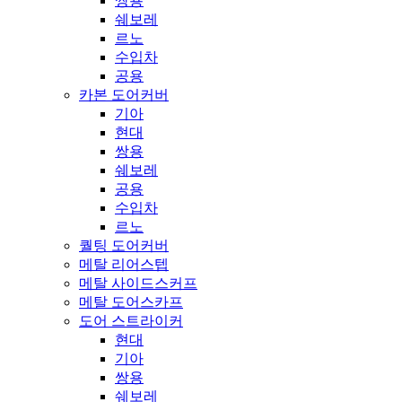
쌍용
쉐보레
르노
수입차
공용
카본 도어커버
기아
현대
쌍용
쉐보레
공용
수입차
르노
퀄팅 도어커버
메탈 리어스텝
메탈 사이드스커프
메탈 도어스카프
도어 스트라이커
현대
기아
쌍용
쉐보레