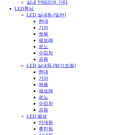
실내 인테리어 기타
LED튜닝
LED 실내등-[일반]
현대
기아
쌍용
쉐보레
르노
수입차
공용
LED 실내등-[밝기조절]
현대
기아
쌍용
쉐보레
르노
수입차
공용
LED 벌브
안개등
후진등