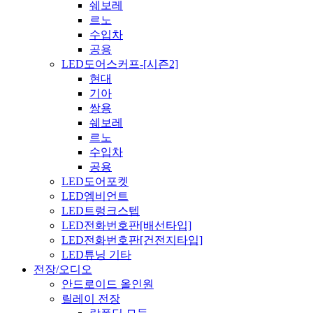
쉐보레
르노
수입차
공용
LED도어스커프-[시즌2]
현대
기아
쌍용
쉐보레
르노
수입차
공용
LED도어포켓
LED엠비언트
LED트렁크스텝
LED전화번호판[배선타입]
LED전화번호판[건전지타입]
LED튜닝 기타
전장/오디오
안드로이드 올인원
릴레이 전장