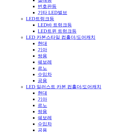
실내등
번호판등
기타 LED벌브
LED트렁크등
LED바 트렁크등
LED트윈 트렁크등
LED 카본스타일 컵홀더/도어캐치
현대
기아
쌍용
쉐보레
르노
수입차
공용
LED 일러스트 카본 컵홀더/도어캐치
현대
기아
르노
쌍용
쉐보레
수입차
공용