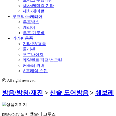
트렁크 수납가방
세차/케미컬 기타
세차/케미컬
루프박스/케리어
루프박스
케리어
루프 가로바
카라반용품
기타 RV용품
쿨러팬
오그나이져
레일텐트/타프/스크린
커플러 커버
A프레임 스텝
ⓒ All right reserved.
방음/방청/재진
>
신슐 도어방음
>
쉐보레
plug&play 도어 웹슐러 크루즈