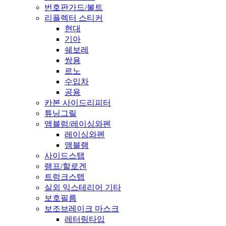
번호판가드/볼트
리플렉터 스티커
현대
기아
쉐보레
쌍용
르노
수입차
공용
카본 사이드리피터
튜닝그릴
앰블럼/레이싱와펜
레이싱와펜
앰블램
사이드스탭
램프/할로겐
트렁크스텝
실외 익스테리어 기타
보호필름
보조브레이크 마스크
레터링타입