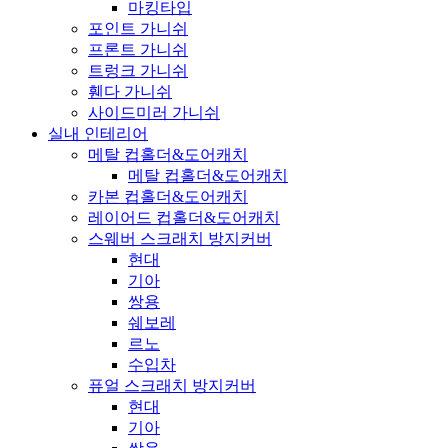
마킹타입
포인트 가니쉬
프론트 가니쉬
트렁크 가니쉬
휀다 가니쉬
사이드미러 가니쉬
실내 인테리어
메탈 컵홀더&도어캐치
메탈 컵홀더&도어캐치
카본 컵홀더&도어캐치
레이어드 컵홀더&도어캐치
스웨버 스크래치 방지커버
현대
기아
쌍용
쉐보레
르노
수입차
퓨얼 스크래치 방지커버
현대
기아