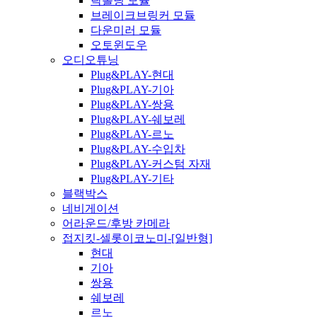
락폴딩 모듈
브레이크브링커 모듈
다운미러 모듈
오토윈도우
오디오튜닝
Plug&PLAY-현대
Plug&PLAY-기아
Plug&PLAY-쌍용
Plug&PLAY-쉐보레
Plug&PLAY-르노
Plug&PLAY-수입차
Plug&PLAY-커스텀 자재
Plug&PLAY-기타
블랙박스
네비게이션
어라운드/후방 카메라
접지킷-셀롯이코노미-[일반형]
현대
기아
쌍용
쉐보레
르노