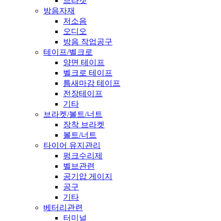
브라켓
방음자재
저소음
오디오
방음 작업공구
테이프/벨크로
양면 테이프
벨크로 테이프
틈새마감 테이프
전장테이프
기타
브라켓/볼트/너트
장착 브라켓
볼트/너트
타이어 유지관리
펑크수리제
벨브관련
공기압 게이지
공구
기타
베터리관련
터미널