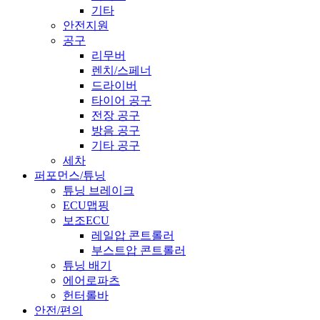
기타
안전지원
공구
리무버
렌치/스페너
드라이버
타이어 공구
전장 공구
방음 공구
기타 공구
세차
퍼포먼스/튜닝
튜닝 브레이크
ECU맵핑
보조ECU
레일압 콘트롤러
부스트압 콘트롤러
튜닝 배기
에어로파츠
헌터롤바
안전/편의