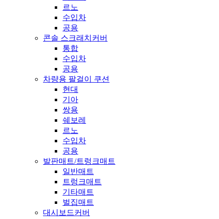
르노
수입차
공용
콘솔 스크래치커버
통합
수입차
공용
차량용 팔걸이 쿠션
현대
기아
쌍용
쉐보레
르노
수입차
공용
발판매트/트렁크매트
일반매트
트렁크매트
기타매트
벌집매트
대시보드커버