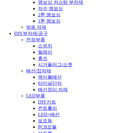
앰보싱 커스텀 부자재
자수 앰보싱
2톤 엠보싱
1톤 엠보싱
방음 자재
DIY부자재/공구
전장부품
스위치
릴레이
휴즈
시거플러그/소켓
배선/잡자재
케이블배선
터미널단자
배선정리 자재
LED부품
DIY키트
컨트롤러
LED+배선
보조등
PCB모듈