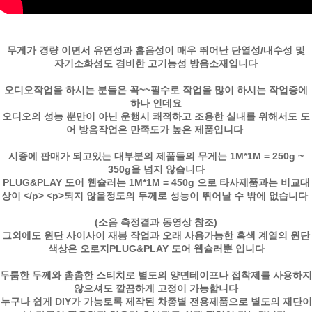
무게가 경량 이면서 유연성과 흡음성이 매우 뛰어난 단열성/내수성 및
자기소화성도 겸비한
고기능성 방음소재입니다
오디오작업을 하시는 분들은 꼭~~필수로 작업을 많이 하시는 작업중에
하나 인데요
오디오의 성능 뿐만이 아닌 운행시 쾌적하고 조용한 실내를 위해서도 도
어 방음작업은 만족도가 높은 제품입니다
시중에 판매가 되고있는 대부분의 제품들의 무게는 1M*1M = 250g ~
350g을 넘지 않습니다
PLUG&PLAY 도어 웹슐러는 1M*1M = 450g 으로 타사제품과는 비교대
상이 </p>
<p>되지 않을정도의 두께로 성능이 뛰어날 수 밖에 없습니다
(소음 측정결과 동영상 참조)
그외에도 원단 사이사이 재봉 작업과 오래 사용가능한 흑색 계열의 원단
색상은 오로지
PLUG&PLAY 도어 웹슐러뿐 입니다
두툼한 두께와 촘촘한 스티치로 별도의 양면테이프나 접착제를 사용하지
않으셔도 깔끔하게 고정이 가능합니다
누구나 쉽게 DIY가 가능토록 제작된 차종별 전용제품으로 별도의 재단이