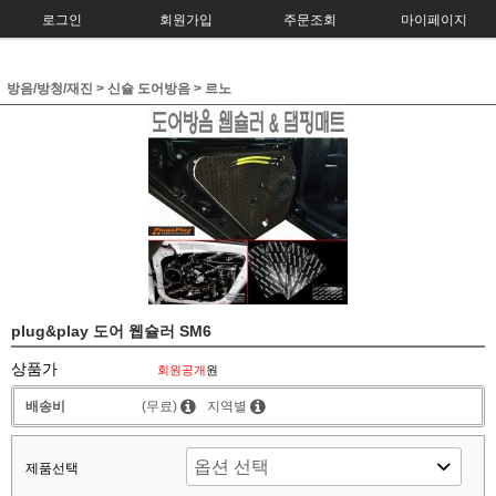
로그인
회원가입
주문조회
마이페이지
방음/방청/재진
>
신슐 도어방음
>
르노
plug&play 도어 웹슐러 SM6
상품가
회원공개
원
배송비
(무료)
지역별
제품선택